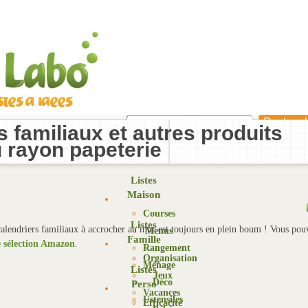
s familiaux et autres produits
u rayon papeterie
Listes
Maison
Courses
Listes
 calendriers familiaux à accrocher au mur est toujours en plein boum ! Vous pou
Menus
Famille
 sélection Amazon
.
Rangement
Organisation
Ménage
Listes
Jeux
Déco
Perso
Vacances
Ustensiles
Efficacité