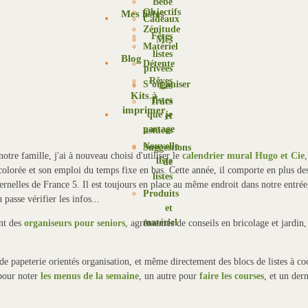
Bébé
Objectifs
Mes listes
Cadeaux
Zénitude
Fêtes
Mes
Matériel
listes
Blog
Détente
privées
Rêves
S’organiser
Les
Kits à
listes
Trucs
imprimer
que je
et
partage
astuces
Nouvelle
Suggestions
otre famille, j'ai à nouveau choisi d'utiliser le
calendrier mural Hugo et Cie
,
liste
de
 colorée et son emploi du temps fixe en bas.
Cette année, il comporte en plus de
listes
ternelles de France 5. Il est toujours en place au même endroit dans notre entrée
Produits
passe vérifier les infos...
et
matériel
nt des
organiseurs pour seniors
, agrémentés de conseils en bricolage et jardin,
s de papeterie orientés organisation, et même directement des blocs de listes à co
pour noter
les menus de la semaine
, un autre pour
faire les courses
, et un dern