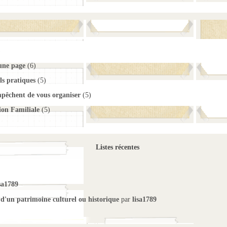
)
 une page
(6)
ls pratiques
(5)
mpêchent de vous organiser
(5)
ion Familiale
(5)
Listes récentes
sa1789
 d'un patrimoine culturel ou historique
par
lisa1789