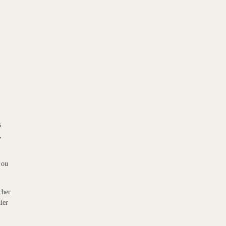
s
,
 ou
cher
ier