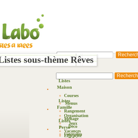
 Listes sous-thème Rêves
Listes
Maison
Courses
Listes
Menus
Famille
Rangement
Organisation
Ménage
Listes
Jeux
Déco
Perso
Vacances
Ustensiles
Efficacité