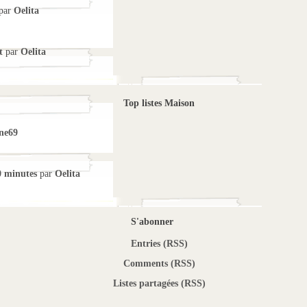
par
Oelita
t
par
Oelita
Top listes Maison
ne69
0 minutes
par
Oelita
S'abonner
Entries (RSS)
Comments (RSS)
Listes partagées (RSS)