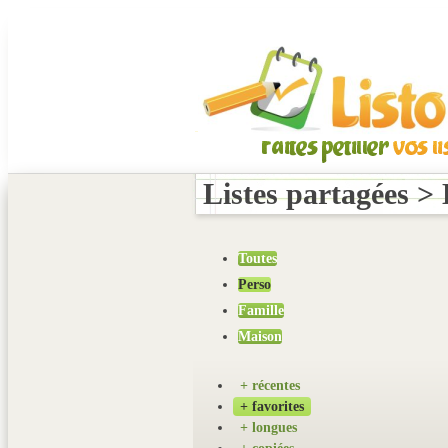
Listes partagées >
Toutes
Perso
Famille
Maison
+ récentes
+ favorites
+ longues