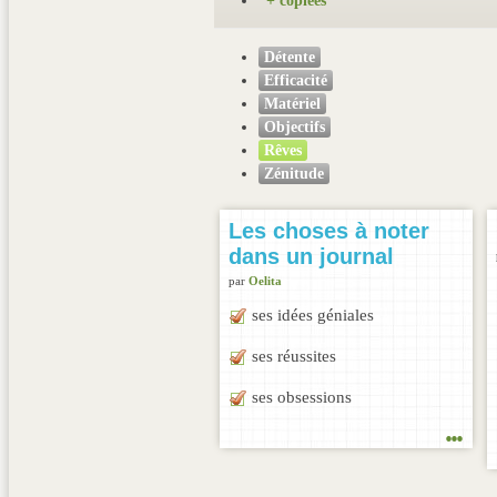
+ copiées
Détente
Efficacité
Matériel
Objectifs
Rêves
Zénitude
Les choses à noter
dans un journal
par
Oelita
ses idées géniales
ses réussites
ses obsessions
...