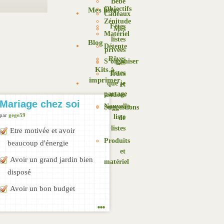
Bébé
Objectifs
Mes listes
Cadeaux
Zénitude
Fêtes
Mes
Matériel
listes
Blog
Détente
privées
Rêves
S’organiser
Les
Kits à
listes
Trucs
imprimer
que je
et
partage
astuces
Mariage chez soi
Nouvelle
Suggestions
par
gege59
liste
de
listes
Etre motivée et avoir
Produits
beaucoup d'énergie
et
Avoir un grand jardin bien
matériel
disposé
Avoir un bon budget
...