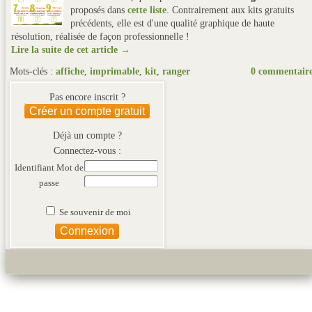
proposés dans
cette liste
. Contrairement aux kits gratuits
précédents, elle est d'une qualité graphique de haute
résolution, réalisée de façon professionnelle !
Lire la suite de cet article →
Mots-clés :
affiche
,
imprimable
,
kit
,
ranger
0 commentair
Pas encore inscrit ?
Créer un compte gratuit
Déjà un compte ?
Connectez-vous :
Identifiant
Mot de
passe
Se souvenir de moi