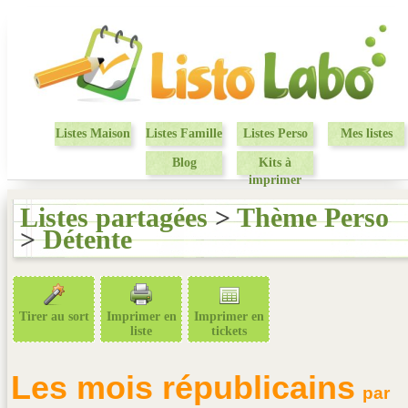
Listes Maison
Listes Famille
Listes Perso
Mes listes
Blog
Kits à
imprimer
Listes partagées
>
Thème Perso
>
Détente
Tirer au sort
Imprimer en
Imprimer en
liste
tickets
Les mois républicains
par