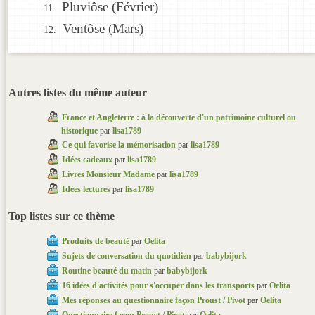
Pluviôse (Février)
Ventôse (Mars)
Autres listes du même auteur
France et Angleterre : à la découverte d'un patrimoine culturel ou
historique
par
lisa1789
Ce qui favorise la mémorisation
par
lisa1789
Idées cadeaux
par
lisa1789
Livres Monsieur Madame
par
lisa1789
Idées lectures
par
lisa1789
Top listes sur ce thème
Produits de beauté
par
Oelita
Sujets de conversation du quotidien
par
babybijork
Routine beauté du matin
par
babybijork
16 idées d'activités pour s'occuper dans les transports
par
Oelita
Mes réponses au questionnaire façon Proust / Pivot
par
Oelita