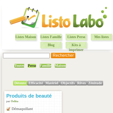
Listes Maison
Listes Famille
Listes Perso
Mes listes
Blog
Kits à
imprimer
Toutes
Perso
Famille
Maison
Détente
Efficacité
Matériel
Objectifs
Rêves
Zénitude
Produits de beauté
par
Oelita
Démaquillant