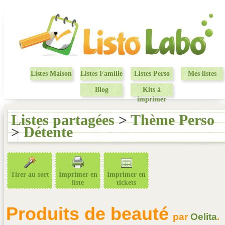
Listes Maison
Listes Famille
Listes Perso
Mes listes
Blog
Kits à
imprimer
Listes partagées
>
Thème Perso
>
Détente
Tirer au sort
Imprimer en
Imprimer en
liste
tickets
Produits de beauté
par
Oelita
.