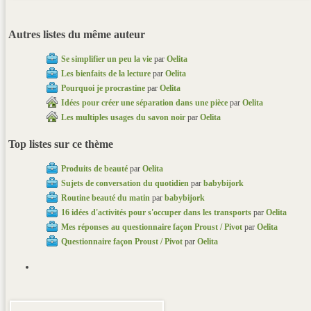
Autres listes du même auteur
Se simplifier un peu la vie
par
Oelita
Les bienfaits de la lecture
par
Oelita
Pourquoi je procrastine
par
Oelita
Idées pour créer une séparation dans une pièce
par
Oelita
Les multiples usages du savon noir
par
Oelita
Top listes sur ce thème
Produits de beauté
par
Oelita
Sujets de conversation du quotidien
par
babybijork
Routine beauté du matin
par
babybijork
16 idées d'activités pour s'occuper dans les transports
par
Oelita
Mes réponses au questionnaire façon Proust / Pivot
par
Oelita
Questionnaire façon Proust / Pivot
par
Oelita