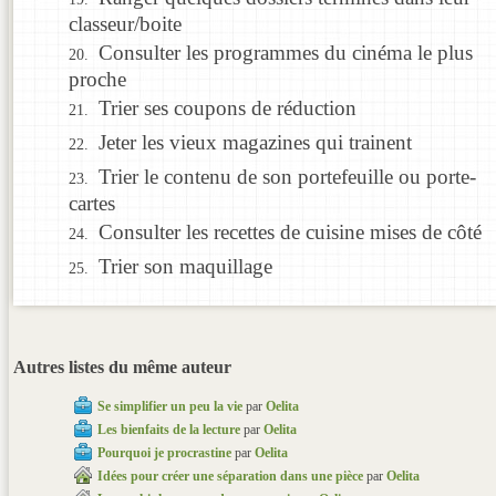
classeur/boite
Consulter les programmes du cinéma le plus
proche
Trier ses coupons de réduction
Jeter les vieux magazines qui trainent
Trier le contenu de son portefeuille ou porte-
cartes
Consulter les recettes de cuisine mises de côté
Trier son maquillage
Autres listes du même auteur
Se simplifier un peu la vie
par
Oelita
Les bienfaits de la lecture
par
Oelita
Pourquoi je procrastine
par
Oelita
Idées pour créer une séparation dans une pièce
par
Oelita