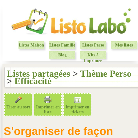
Listes Maison
Listes Famille
Listes Perso
Mes listes
Blog
Kits à
imprimer
Listes partagées
>
Thème Perso
>
Efficacité
Tirer au sort
Imprimer en
Imprimer en
liste
tickets
S'organiser de façon