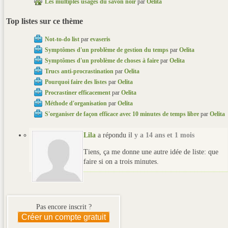
Les multiples usages du savon noir
par
Oelita
Top listes sur ce thème
Not-to-do list
par
evaseris
Symptômes d'un problème de gestion du temps
par
Oelita
Symptômes d'un problème de choses à faire
par
Oelita
Trucs anti-procrastination
par
Oelita
Pourquoi faire des listes
par
Oelita
Procrastiner efficacement
par
Oelita
Méthode d'organisation
par
Oelita
S'organiser de façon efficace avec 10 minutes de temps libre
par
Oelita
Lila
a répondu
il y a 14 ans et 1 mois
Tiens, ça me donne une autre idée de liste: que
faire si on a trois minutes.
Pas encore inscrit ?
Créer un compte gratuit