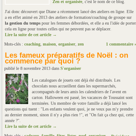
Zen et organisée
, c'est le nom de ce blog.
J'ai donc découvert que Diane a récemment lancé des ateliers en ligne. Elle
a en effet animé en 2013 des ateliers de formation/coaching de groupe sur
la gestion du temps
pour les femmes débordées, et elle a eu l'idée de porter
cela en ligne pour toutes celles qui ne peuvent pas se déplacer.
Lire la suite de cet article →
Mots-clés :
coaching
,
maison
,
organiser
,
zen
1 commentaire 
Les fameux préparatifs de Noël : on
commence par quoi ?
publié le 8 novembre 2013
dans
S'organiser
Les catalogues de jouets ont déjà été distribués. Les
chocolats nous accueillent dans les supermarchés,
accompagnés de leurs amis les calendriers de l'avent en
carton. Halloween est passé, les vacances de Toussaint sont
terminées. Un membre de votre famille a déjà lancé les
questions qui tuent : "Les enfants veulent quoi, je ne veux pas m'y prendre
au dernier moment, sinon il n'y a plus rien !", et "On fait ça chez qui, cette
année ?".
Lire la suite de cet article →
Mots-clés :
cadeaux
,
famille
,
fêtes
,
listes
,
noel
,
organiser