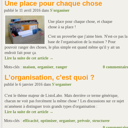
Une place pour chaque chose
publié le 11 avril 2016
dans
S'organiser
Une place pour chaque chose, et chaque
chose à sa place !
C'est un proverbe que j'aime bien. N'est-ce pas la
base de l'organisation de la maison ? Pour
pouvoir ranger des choses, le plus simple est quand même qu'il y ait un
endroit fait pour ça.
Lire la suite de cet article →
Mots-clés :
maison
,
organiser
,
ranger
0 commentair
L’organisation, c’est quoi ?
publié le 6 janvier 2016
dans
S'organiser
C'est le thème majeur de ListoLabo. Mais derrière ce terme générique,
chacun ne voit pas forcément la même chose ! Les discussions sur ce sujet
m'amènent à distinguer trois grands types d'organisation :
Lire la suite de cet article →
Mots-clés :
efficacité
,
optimiser
,
organiser
,
prévoir
,
structurer
0 commentair