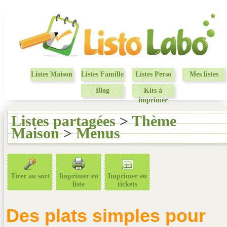
Listes Maison
Listes Famille
Listes Perso
Mes listes
Blog
Kits à
imprimer
Listes partagées
>
Thème
Maison
>
Menus
Tirer au sort
Imprimer en
Imprimer en
liste
tickets
Des plats simples pour