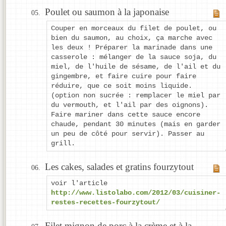
Poulet ou saumon à la japonaise
Couper en morceaux du filet de poulet, ou
bien du saumon, au choix, ça marche avec
les deux ! Préparer la marinade dans une
casserole : mélanger de la sauce soja, du
miel, de l'huile de sésame, de l'ail et du
gingembre, et faire cuire pour faire
réduire, que ce soit moins liquide.
(option non sucrée : remplacer le miel par
du vermouth, et l'ail par des oignons).
Faire mariner dans cette sauce encore
chaude, pendant 30 minutes (mais en garder
un peu de côté pour servir). Passer au
grill.
Les cakes, salades et gratins fourzytout
voir l'article
http://www.listolabo.com/2012/03/cuisiner-
restes-recettes-fourzytout/
Filet mignon de porc à la crème et à la