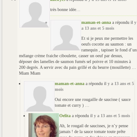
très bonne idée…
maman-et-anna
a répondu
il y
a 13 ans et 5 mois
Et si je peux me permettre les
oeufs cocotte au saumon : un
ramequin , tapisser le fond d’un
mélange crème fraiche ciboulette, casser un oeuf par dessus,
déposer des lamelles de saumon fumés sel poivre et 10 minutes à
200 degrés. A servir avec du pain grillé et du beurre (mouillette) …
Miam Miam
maman-et-anna
a répondu
il y a 13 ans et 5
mois
Oui encore une rougaille de saucisse ( sauce
tomate et curry ) …
Oelita
a répondu
il y a 13 ans et 5 mois
Ah, le rougail de saucisses, je n’y pense
jamais ! de la sauce tomate toute prête