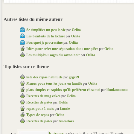
Autres listes du même auteur
Se simplifier un peu la vie
par
Oelita
Les bienfaits de la lecture
par
Oelita
Pourquoi je procrastine
par
Oelita
Idées pour créer une séparation dans une pièce
par
Oelita
Les multiples usages du savon noir
par
Oelita
Top listes sur ce thème
liste des repas habituels
par
gege59
Menus pour tous les jours en famille
par
Oelita
plats simples et rapides qu'ils préfèrent chez moi
par
liloulanounou
Recettes de mug cakes
par
Oelita
Recettes de pâtes
par
Oelita
repas pour 1 mois
par
fannie
Types de repas
par
Oelita
Recettes de pâtes
par
truecolors
katseyes
a répondu
il y a 13 ans et 11 mois