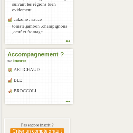
suivant les régions bien
evidement
calzone : sauce
tomate,jambon ,champignons
,oeuf et fromage
...
Accompagnement ?
par
benzuron
ARTICHAUD
BLE
BROCCOLI
...
Pas encore inscrit ?
Créer un compte gratuit