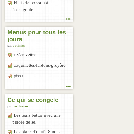
Filets de poisson à
l'espagnole
...
Menus pour tous les
jours
par
optimiss
riz/crevettes
coquillettes/lardons/gruyère
pizza
...
Ce qui se congèle
par
carol-anne
Les œufs battus avec une
pincée de sel
Les blanc d'oeuf =8mois