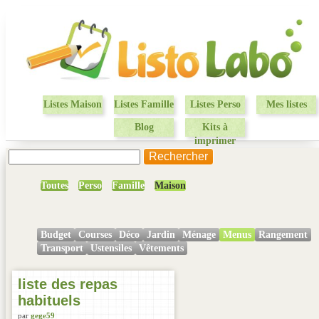
Listes Maison
Listes Famille
Listes Perso
Mes listes
Blog
Kits à
imprimer
Toutes
Perso
Famille
Maison
Budget
Courses
Déco
Jardin
Ménage
Menus
Rangement
Transport
Ustensiles
Vêtements
liste des repas
habituels
par
gege59