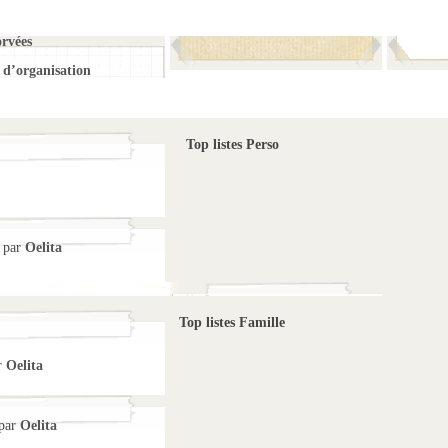
orvées
d’organisation
Top listes Perso
par
Oelita
Top listes Famille
r
Oelita
par
Oelita