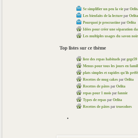
Se simplifier un peu la vie
par
Oelit
Les bienfaits de la lecture
par
Oelit
Pourquoi je procrastine
par
Oelita
Idées pour créer une séparation da
Les multiples usages du savon noir
Top listes sur ce thème
liste des repas habituels
par
gege59
Menus pour tous les jours en famil
plats simples et rapides qu'ils préf
Recettes de mug cakes
par
Oelita
Recettes de pâtes
par
Oelita
repas pour 1 mois
par
fannie
Types de repas
par
Oelita
Recettes de pâtes
par
truecolors