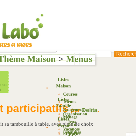
Thème Maison
>
Menus
Listes
r en
Maison
s
Courses
Listes
Menus
t participatifs
Famille
par
Oelita
.
Rangement
Organisation
Ménage
Listes
Jeux
ait sa tambouille à table, avec plein de choix
Déco
Perso
Vacances
Ustensiles
Efficacité