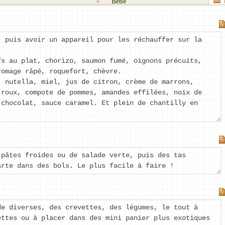
Bébé
Objectifs
Mes listes
Cadeaux
Zénitude
Fêtes
Mes
Matériel
, puis avoir un appareil pour les réchauffer sur la
listes
Blog
Détente
privées
Rêves
fs au plat, chorizo, saumon fumé, oignons précuits,
S’organiser
Les
Kits à
romage râpé, roquefort, chèvre.
listes
Trucs
imprimer
, nutella, miel, jus de citron, crème de marrons,
que je
et
 roux, compote de pommes, amandes effilées, noix de
partage
astuces
 chocolat, sauce caramel. Et plein de chantilly en
Nouvelle
Suggestions
liste
de
listes
Produits
et
 pâtes froides ou de salade verte, puis des tas
matériel
arte dans des bols. Le plus facile à faire !
de diverses, des crevettes, des légumes, le tout à
ettes ou à placer dans des mini panier plus exotiques