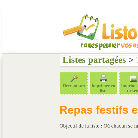
Listes partagées
>
Tirer au sort
Imprimer en
Imprime
liste
ticket
Repas festifs e
Objectif de la liste : Où chacun se f