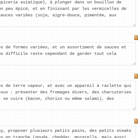
épicerie asiatique), à plonger dans un bouillon de
un peu épicé, et en finissant par les vermicelles de
sauces variées (soja, aigre-douce, pimentée, aux
es de formes variées, et un assortiment de sauces et
us difficile reste cependant de garder tout cela
es de terre vapeur, et avec un appareil à raclette qui
ssus : présenter des fromages divers, des charcuteries
t se cuire (bacon, chorizo ou même salami), des
ay, proposer plusieurs petits pains, des petits steaks
es en tranche (gouda, cheddar, mozarella, mais aussi