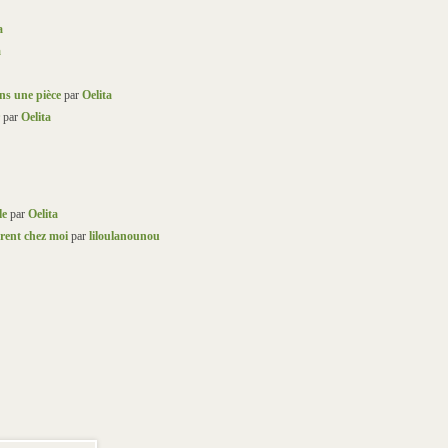
a
a
ns une pièce
par
Oelita
par
Oelita
le
par
Oelita
èrent chez moi
par
liloulanounou