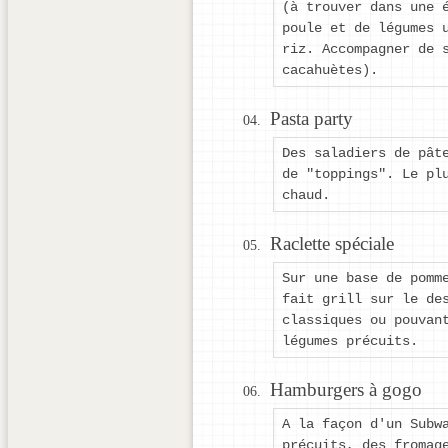
(à trouver dans une 
poule et de légumes 
riz. Accompagner de 
cacahuètes).
Pasta party
Des saladiers de pât
de "toppings". Le pl
chaud.
Raclette spéciale
Sur une base de pomm
fait grill sur le de
classiques ou pouvan
légumes précuits.
Hamburgers à gogo
A la façon d'un Subw
précuits, des fromag