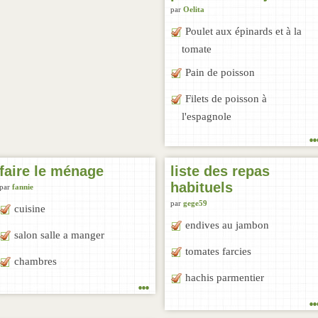
par
Oelita
Poulet aux épinards et à la
tomate
Pain de poisson
Filets de poisson à
l'espagnole
..
faire le ménage
liste des repas
habituels
par
fannie
par
gege59
cuisine
endives au jambon
salon salle a manger
tomates farcies
chambres
hachis parmentier
...
..