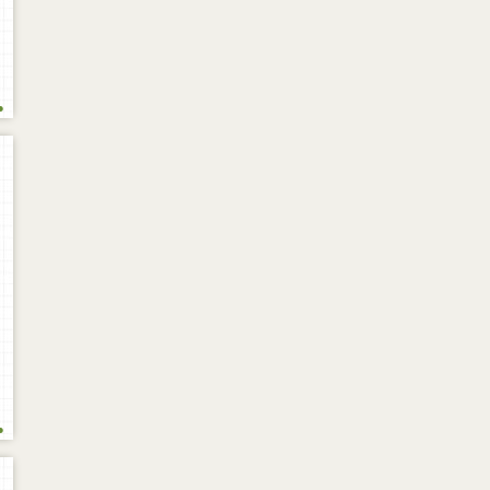
.
.
n