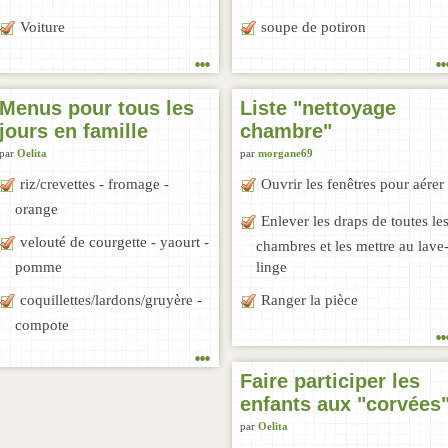
Voiture
soupe de potiron
...
..
Menus pour tous les
Liste "nettoyage
jours en famille
chambre"
par
Oelita
par
morgane69
riz/crevettes - fromage -
Ouvrir les fenêtres pour aérer
orange
Enlever les draps de toutes le
velouté de courgette - yaourt -
chambres et les mettre au lave
pomme
linge
coquillettes/lardons/gruyère -
Ranger la pièce
..
compote
...
Faire participer les
enfants aux "corvées
par
Oelita