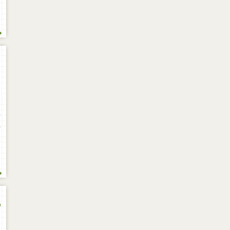
.
s
-
.
"