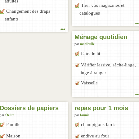
adultes
Trier vos magazines et
Changement des draps
catalogues
enfants
..
...
Ménage quotidien
par
madibulle
Faire le lit
Vérifier lessive, sèche-linge,
linge à ranger
Vaisselle
..
Dossiers de papiers
repas pour 1 mois
par
Oelita
par
fannie
Famille
champigons farcis
Maison
endive au four