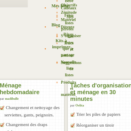
Bébé
Objectifs
Mes listes
Cadeaux
Zénitude
Fêtes
Mes
Matériel
listes
Blog
Détente
privées
Rêves
S’organiser
Les
Kits à
listes
Trucs
imprimer
que je
et
partage
astuces
Nouvelle
Suggestions
liste
de
listes
Produits
Ménage
Tâches d'organisatio
et
hebdomadaire
et ménage en 30
matériel
minutes
par
madibulle
par
Oelita
Changement et nettoyage des
Trier les piles de papiers
serviettes, gants, peignoirs.
Changement des draps
Réorganiser un tiroir