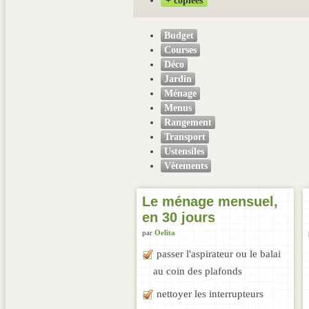
+ copiées
Budget
Courses
Déco
Jardin
Ménage
Menus
Rangement
Transport
Ustensiles
Vêtements
Le ménage mensuel,
en 30 jours
par
Oelita
passer l'aspirateur ou le balai
au coin des plafonds
nettoyer les interrupteurs