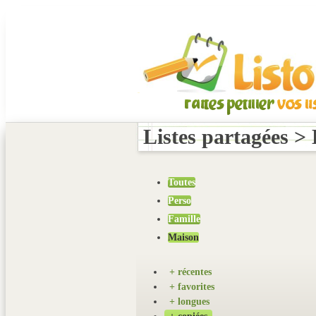
Listes partagées >
Toutes
Perso
Famille
Maison
+ récentes
+ favorites
+ longues