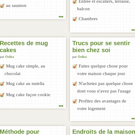
Entrée et escaliers, terrasse,
au saumon
balcon
...
Chambres
..
Recettes de mug
Trucs pour se sentir
cakes
bien chez soi
par
Oelita
par
Oelita
Mug cake simple, au
Faites quelque chose pour
chocolat
votre maison chaque jour
Mug cake au nutella
N'achetez pas quelque chose
dont vous n'avez pas l'usage
Mug cake façon cookie
Profitez des avantages de
...
votre logement
..
Méthode pour
Endroits de la maiso