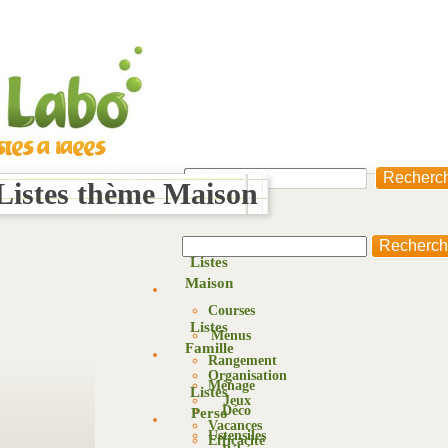
 Listes thème Maison
Listes
Maison
Courses
Listes
Menus
Famille
Rangement
Organisation
Ménage
Listes
Jeux
Déco
Perso
Vacances
Ustensiles
Efficacité