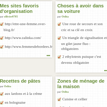
Mes sites favoris
Choses à avoir dans
d'organisation
sa voiture
par
ollivier0705
par
Oelita
http://etre-une-femme.over-
Une roue de secours et son
blog.fr/
cric et sa clé en croix
http://www.zalinka.com/
Un triangle de signalisation et
un gilet jaune fluo :
http://www.femmesdebordees.fr/1.aspx
obligatoires
...
2 ethylotests puisque c'est
devenu obligatoire
..
Recettes de pâtes
Zones de ménage de
la maison
par
Oelita
par
Oelita
aux lardons et à la crème
Cuisine et cellier
en bolognaise