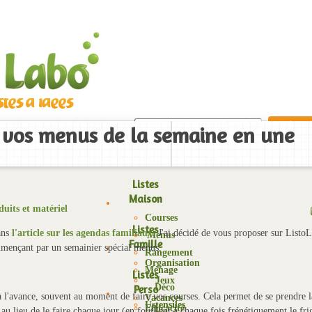
 : vos menus de la semaine en une
Listes
Maison
uits et matériel
Courses
Listes
ns
l'article sur les agendas familiaux
. J'ai décidé de vous proposer sur Listo
Menus
Famille
mençant par un semainier spécial menus.
Rangement
Organisation
Ménage
Listes
Jeux
Déco
Perso
l'avance, souvent au moment de faire vos courses. Cela permet de se prendre l
Vacances
Ustensiles
Efficacité
 au lieu de le faire chaque jour (en fouillant à chaque fois frénétiquement le fri