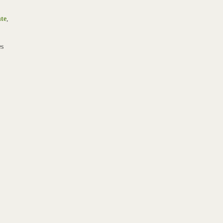
te
,
es