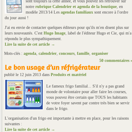
sont toujours là cette année, et vous pouvez les retrouver sur
notre
rubrique Calendrier et agenda de la boutique
, en
modèle 2013/14 Les
agendas familiaux
sont encore à l'ordre
du jour aussi !
J'ai eu envie de contacter quelques éditeurs pour qu'ils m'en disent plus sur
leurs nouveautés. C'est
Hugo Image
, label de l'éditeur Hugo et Cie, qui m'a
répondu le plus sympathiquement.
Lire la suite de cet article →
Mots-clés :
agenda
,
calendrier
,
concours
,
famille
,
organiser
50 commentaires 
Le bon usage d’un réfrigérateur
publié le 12 juin 2013
dans
Produits et matériel
Le fameux frigo familial... S'il n'y a pas grand
monde de volontaire pour aller faire les courses,
vous pouvez être certain que TOUS les habitants
de votre foyer savent par contre très bien se servir
dans le frigo.
L'organisation d'un frigo est importante à mettre en place, pour les raisons
suivantes :
Lire la suite de cet article →