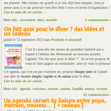
me plaisent. Mes enfants ont grandi et je suis déjà bien équipée, mais je
pense aussi à ce qui pourrait vous être utile à vous en terme d'organisation !
Lire la suite de cet article →
Mots-clés :
accessoires
,
déco
,
meuble
2 commentaires 
On fait quoi pour le dîner ? des idées et
un cadeau
publié le 12 septembre 2013
dans
Produits et matériel
C'est le casse-tête des menus du quotidien familial qui a
inspiré à l'éditeur des
Memoniak
un nouveau produit :
l'agenda "On fait quoi pour le dîner ?". Ils m'ont proposé de
vous en faire gagner un exemplaire, alors je vous le présente.
Cet agenda, qui n'en est pas vraiment un, propose
chaque jour
de l'année
une idée de
recette simple, rapide et de saison
pour le dîner.
Lire la suite de cet article →
Mots-clés :
agenda
,
concours
,
courses
,
cuisine
,
famille
,
menus
,
recettes
61 commentaires 
Un agenda carnet de liaison entre papa,
maman, nounou… [ + cadeau ]