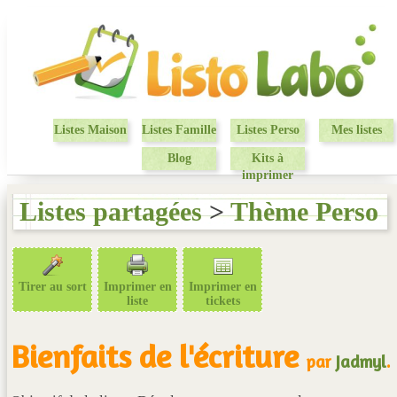
Listes Maison
Listes Famille
Listes Perso
Mes listes
Blog
Kits à
imprimer
Listes partagées
>
Thème Perso
Tirer au sort
Imprimer en
Imprimer en
liste
tickets
Bienfaits de l'écriture
par
Jadmyl
.