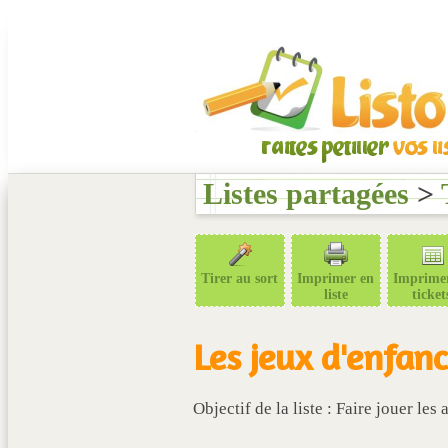
Listes partagées
>
Tirer au sort
Imprimer en
Imprime
liste
ticket
Les jeux d'enfan
Objectif de la liste : Faire jouer les