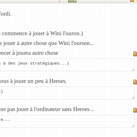
Bébé
Objectifs
Mes listes
Cadeaux
'ordi.
Zénitude
Fêtes
Mes
Matériel
listes
Blog
Détente
privées
i commence à jouer à Wini l'ouron.)
Rêves
S’organiser
Les
jouer à autre chose que Wini l'ourson...
Kits à
listes
Trucs
imprimer
que je
cer à jouera autre chose
et
partage
astuces
à à des jeux stratégiques...)
Nouvelle
Suggestions
liste
de
listes
us à jouer un peu à Heroes.
Produits
s)
et
matériel
ne pas jouer à l'ordinateur sans Heroes...
re...