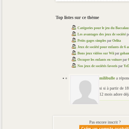
Top listes sur ce thème
Catégories pour le jeu du Baccalau
Les avantages des jeux de société
p
Petits gages simples
par
Oelita
Jeux de société pour enfants de 6 an
Bons jeux vidéos sur Wii
par
gohan
Occuper les enfants en voiture
par
Nos jeux de sociétés favoris
par
Ye
milibulle
a répo
si si à partir de 1
12 mois adore déj
Pas encore inscrit ?
Créer un compte gratuit