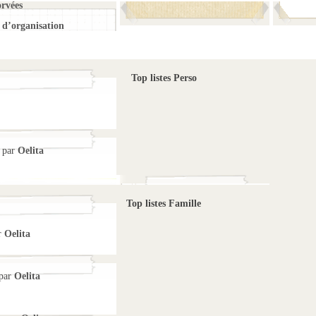
orvées
d’organisation
Top listes Perso
par
Oelita
Top listes Famille
r
Oelita
par
Oelita