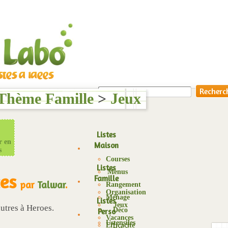
Thème Famille
>
Jeux
Listes
r en
Maison
s
Courses
Listes
Menus
ces
Famille
par
Talwar
.
Rangement
Organisation
Ménage
Listes
Jeux
 autres à Heroes.
Déco
Perso
Vacances
Ustensiles
Efficacité