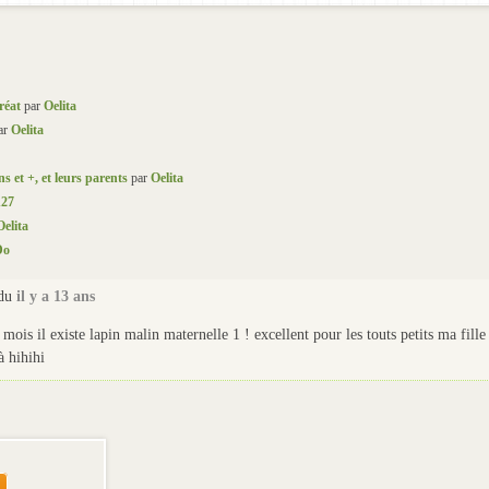
réat
par
Oelita
ar
Oelita
s et +, et leurs parents
par
Oelita
27
Oelita
Do
ndu
il y a 13 ans
8 mois il existe lapin malin maternelle 1 ! excellent pour les touts petits ma fille
à hihihi