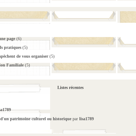
)
 une page
(6)
ls pratiques
(5)
mpêchent de vous organiser
(5)
ion Familiale
(5)
Listes récentes
sa1789
 d'un patrimoine culturel ou historique
par
lisa1789