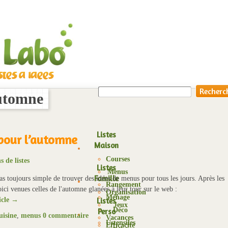
utomne
Listes
pour l’automne
Maison
Courses
 de listes
Listes
Menus
Famille
as toujours simple de trouver des idées de menus pour tous les jours. Après les
Rangement
oici venues celles de l'automne glanées à leur tour sur le web :
Organisation
Ménage
Listes
ticle →
Jeux
Déco
Perso
uisine
,
menus
0 commentaire
Vacances
Ustensiles
Efficacité