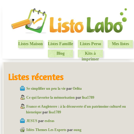
Listes Maison
Listes Famille
Listes Perso
Mes listes
Blog
Kits à
imprimer
Listes récentes
Se simplifier un peu la vie
par
Oelita
Ce qui favorise la mémorisation
par
lisa1789
France et Angleterre : à la découverte d'un patrimoine culturel ou
historique
par
lisa1789
JESUS
par
esdras
Idées Themes Les Experts
par
oung