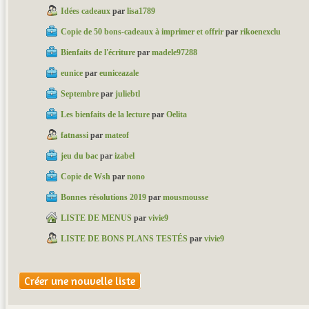
Idées cadeaux
par
lisa1789
Copie de 50 bons-cadeaux à imprimer et offrir
par
rikoenexclu
Bienfaits de l'écriture
par
madele97288
eunice
par
euniceazale
Septembre
par
juliebtl
Les bienfaits de la lecture
par
Oelita
fatnassi
par
mateof
jeu du bac
par
izabel
Copie de Wsh
par
nono
Bonnes résolutions 2019
par
mousmousse
LISTE DE MENUS
par
vivie9
LISTE DE BONS PLANS TESTÉS
par
vivie9
Créer une nouvelle liste