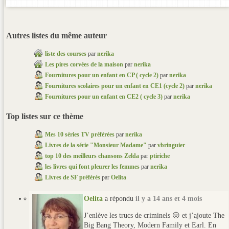
Autres listes du même auteur
liste des courses
par
nerika
Les pires corvées de la maison
par
nerika
Fournitures pour un enfant en CP ( cycle 2)
par
nerika
Fournitures scolaires pour un enfant en CE1 (cycle 2)
par
nerika
Fournitures pour un enfant en CE2 ( cycle 3)
par
nerika
Top listes sur ce thème
Mes 10 séries TV préférées
par
nerika
Livres de la série "Monsieur Madame"
par
vbringuier
top 10 des meilleurs chansons Zelda
par
ptiriche
les livres qui font pleurer les femmes
par
nerika
Livres de SF préférés
par
Oelita
Oelita
a répondu
il y a 14 ans et 4 mois
J’enlève les trucs de criminels 😛 et j’ajoute The
Big Bang Theory, Modern Family et Earl. En