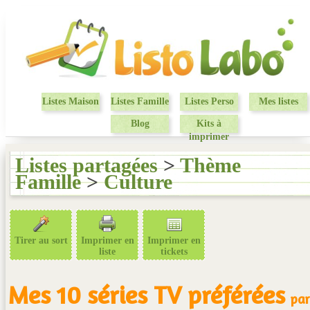
Listes Maison
Listes Famille
Listes Perso
Mes listes
Blog
Kits à
imprimer
Listes partagées
>
Thème
Famille
>
Culture
Tirer au sort
Imprimer en
Imprimer en
liste
tickets
Mes 10 séries TV préférées
par