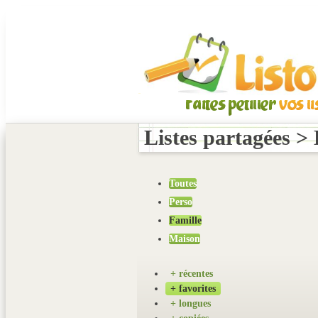
Listes partagées >
Toutes
Perso
Famille
Maison
+ récentes
+ favorites
+ longues