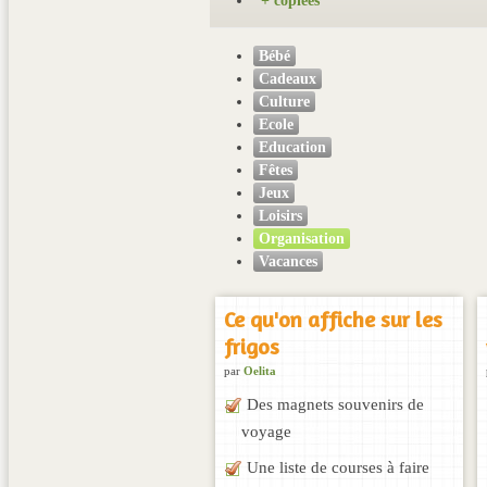
+ copiées
Bébé
Cadeaux
Culture
Ecole
Education
Fêtes
Jeux
Loisirs
Organisation
Vacances
Ce qu'on affiche sur les
frigos
par
Oelita
Des magnets souvenirs de
voyage
Une liste de courses à faire