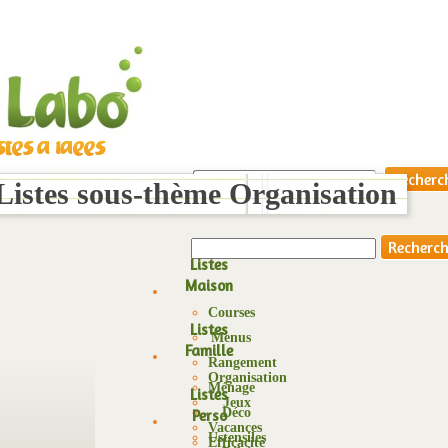
 Listes sous-thème Organisation
Listes
Maison
Courses
Listes
Menus
Famille
Rangement
Organisation
Ménage
Listes
Jeux
Déco
Perso
Vacances
Ustensiles
Efficacité