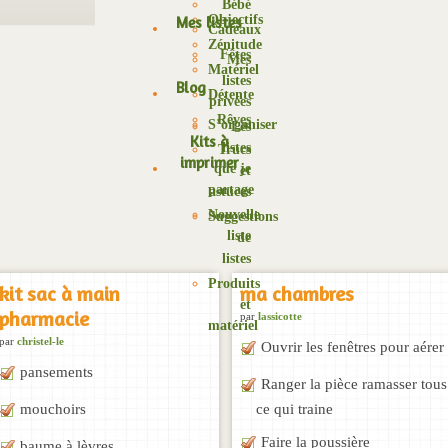
Bébé
Objectifs
Mes listes
Cadeaux
Zénitude
Fêtes
Mes
Matériel
listes
Blog
Détente
privées
Rêves
S’organiser
Les
Kits à
listes
Trucs
imprimer
que je
et
partage
astuces
Nouvelle
Suggestions
liste
de
listes
Produits
kit sac à main
ma chambres
et
pharmacie
par
lassicotte
matériel
par
christel-le
Ouvrir les fenêtres pour aérer
pansements
Ranger la pièce ramasser tous
mouchoirs
ce qui traine
Faire la poussière
baume à lèvres