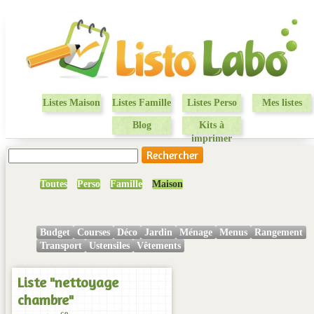
Listes Maison
Listes Famille
Listes Perso
Mes listes
Blog
Kits à
imprimer
Toutes
Perso
Famille
Maison
Budget
Courses
Déco
Jardin
Ménage
Menus
Rangement
Transport
Ustensiles
Vêtements
Liste "nettoyage
chambre"