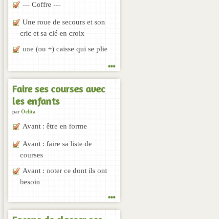
--- Coffre ---
Une roue de secours et son
cric et sa clé en croix
une (ou +) caisse qui se plie
...
Faire ses courses avec
les enfants
par
Oelita
Avant : être en forme
Avant : faire sa liste de
courses
Avant : noter ce dont ils ont
besoin
...