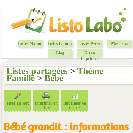
Listes Maison
Listes Famille
Listes Perso
Mes listes
Blog
Kits à
imprimer
Listes partagées
>
Thème
Famille
>
Bébé
Tirer au sort
Imprimer en
Imprimer en
liste
tickets
Bébé grandit : informations