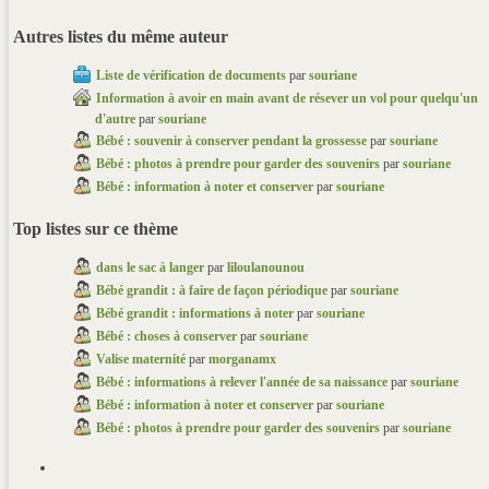
Autres listes du même auteur
Liste de vérification de documents
par
souriane
Information à avoir en main avant de résever un vol pour quelqu'un
d'autre
par
souriane
Bébé : souvenir à conserver pendant la grossesse
par
souriane
Bébé : photos à prendre pour garder des souvenirs
par
souriane
Bébé : information à noter et conserver
par
souriane
Top listes sur ce thème
dans le sac à langer
par
liloulanounou
Bébé grandit : à faire de façon périodique
par
souriane
Bébé grandit : informations à noter
par
souriane
Bébé : choses à conserver
par
souriane
Valise maternité
par
morganamx
Bébé : informations à relever l'année de sa naissance
par
souriane
Bébé : information à noter et conserver
par
souriane
Bébé : photos à prendre pour garder des souvenirs
par
souriane