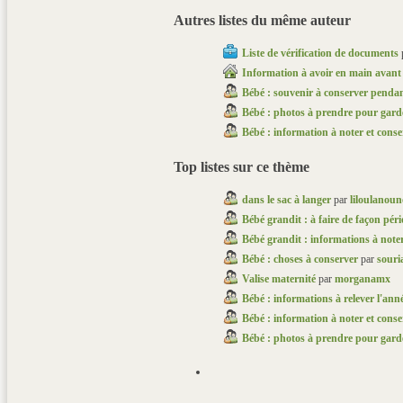
Autres listes du même auteur
Liste de vérification de documents
Information à avoir en main avant 
Bébé : souvenir à conserver pendan
Bébé : photos à prendre pour gard
Bébé : information à noter et conse
Top listes sur ce thème
dans le sac à langer
par
liloulanou
Bébé grandit : à faire de façon pér
Bébé grandit : informations à note
Bébé : choses à conserver
par
souri
Valise maternité
par
morganamx
Bébé : informations à relever l'ann
Bébé : information à noter et conse
Bébé : photos à prendre pour gard