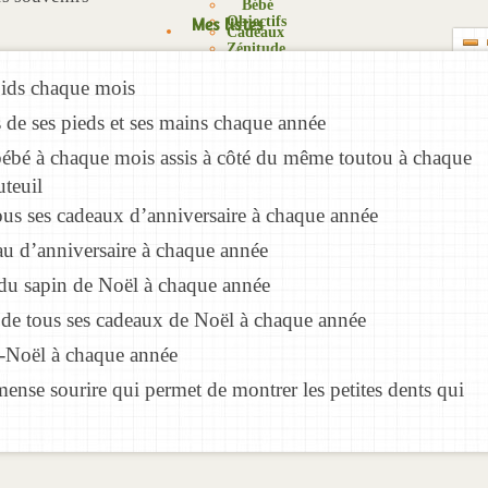
Bébé
Objectifs
Mes listes
Cadeaux
Zénitude
Fêtes
Mes
Matériel
poids chaque mois
listes
Blog
Détente
privées
 de ses pieds et ses mains chaque année
Rêves
S’organiser
Les
Kits à
ébé à chaque mois assis à côté du même toutou à chaque
listes
Trucs
imprimer
uteuil
que je
et
partage
astuces
us ses cadeaux d’anniversaire à chaque année
Nouvelle
Suggestions
u d’anniversaire à chaque année
liste
de
 du sapin de Noël à chaque année
listes
Produits
de tous ses cadeaux de Noël à chaque année
et
e-Noël à chaque année
matériel
nse sourire qui permet de montrer les petites dents qui