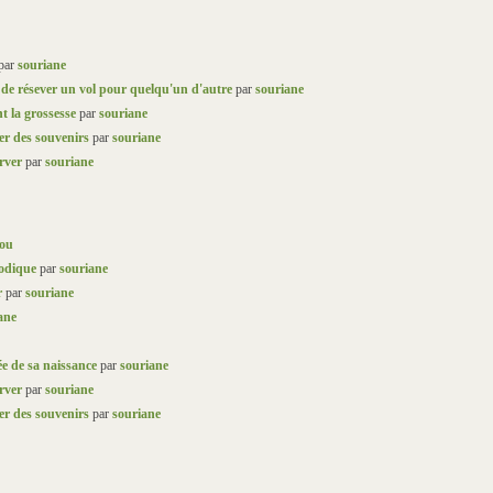
par
souriane
de résever un vol pour quelqu'un d'autre
par
souriane
t la grossesse
par
souriane
er des souvenirs
par
souriane
rver
par
souriane
nou
iodique
par
souriane
r
par
souriane
ane
ée de sa naissance
par
souriane
rver
par
souriane
er des souvenirs
par
souriane