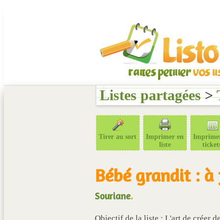
Listes partagées
>
Tirer au sort
Imprimer en
Imprime
liste
ticket
Bébé grandit : à 
Souriane
.
Objectif de la liste : L'art de créer 