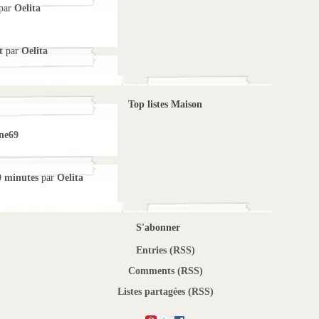
par
Oelita
t
par
Oelita
Top listes Maison
ne69
0 minutes
par
Oelita
S'abonner
Entries (RSS)
Comments (RSS)
Listes partagées (RSS)