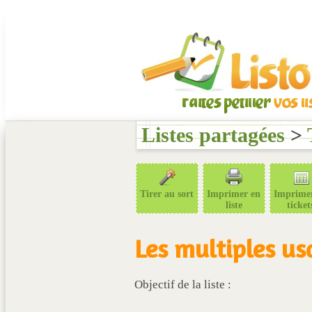
Listes partagées
>
Tirer au sort
Imprimer en
Imprime
liste
ticket
Les multiples us
Objectif de la liste :