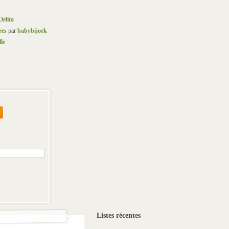
Oelita
res
par
babybijork
le
Listes récentes