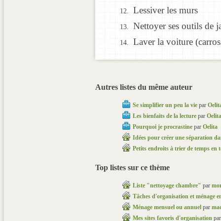
Lessiver les murs
Nettoyer ses outils de j
Laver la voiture (carros
Autres listes du même auteur
Se simplifier un peu la vie
par
Oelit
Les bienfaits de la lecture
par
Oelit
Pourquoi je procrastine
par
Oelita
Idées pour créer une séparation da
Petits endroits à trier de temps en
Top listes sur ce thème
Liste "nettoyage chambre"
par
mor
Tâches d'organisation et ménage e
Ménage mensuel ou annuel
par
mad
Mes sites favoris d'organisation
pa