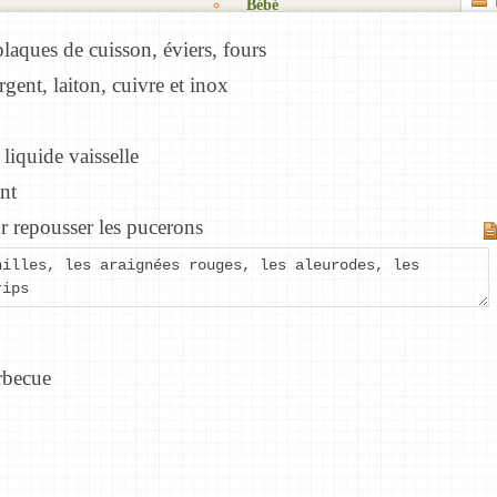
Bébé
Objectifs
Mes listes
Cadeaux
plaques de cuisson, éviers, fours
Zénitude
Fêtes
Mes
Matériel
rgent, laiton, cuivre et inox
listes
Blog
Détente
privées
Rêves
S’organiser
Les
 liquide vaisselle
Kits à
listes
Trucs
imprimer
que je
nt
et
partage
astuces
r repousser les pucerons
Nouvelle
Suggestions
liste
de
nilles, les araignées rouges, les aleurodes, les
listes
rips
Produits
et
matériel
arbecue