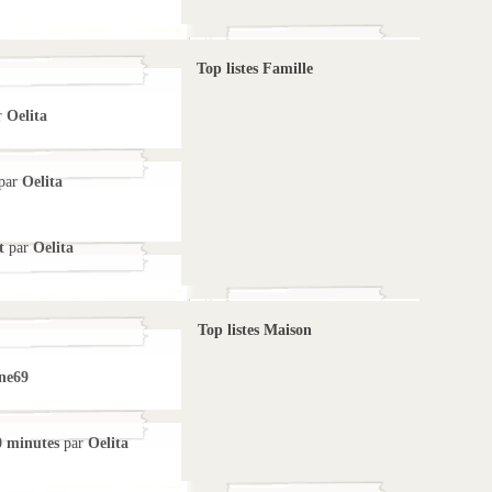
Top listes Famille
r
Oelita
par
Oelita
t
par
Oelita
Top listes Maison
ne69
0 minutes
par
Oelita