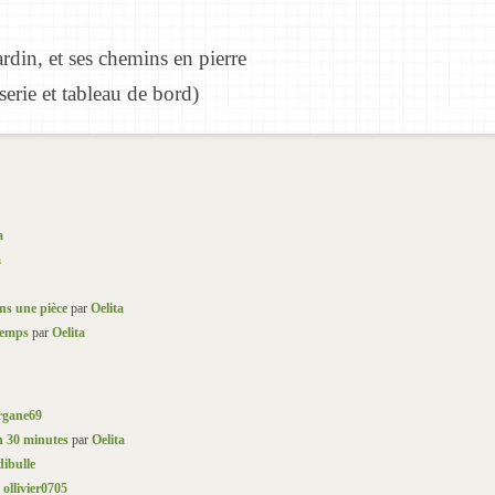
ardin, et ses chemins en pierre
serie et tableau de bord)
a
a
ns une pièce
par
Oelita
 temps
par
Oelita
gane69
n 30 minutes
par
Oelita
ibulle
r
ollivier0705