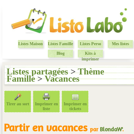
Listes Maison
Listes Famille
Listes Perso
Mes listes
Blog
Kits à
imprimer
Listes partagées
>
Thème
Famille
>
Vacances
Tirer au sort
Imprimer en
Imprimer en
liste
tickets
Partir en vacances
par
BlondaW'
.