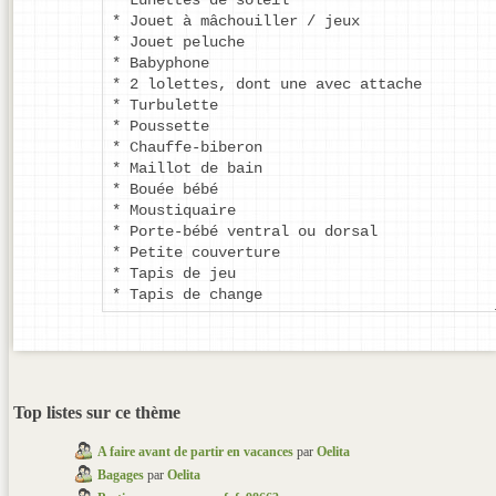
* Jouet à mâchouiller / jeux
* Jouet peluche
* Babyphone
* 2 lolettes, dont une avec attache
* Turbulette
* Poussette
* Chauffe-biberon
* Maillot de bain
* Bouée bébé
* Moustiquaire
* Porte-bébé ventral ou dorsal
* Petite couverture
* Tapis de jeu
* Tapis de change
Top listes sur ce thème
A faire avant de partir en vacances
par
Oelita
Bagages
par
Oelita