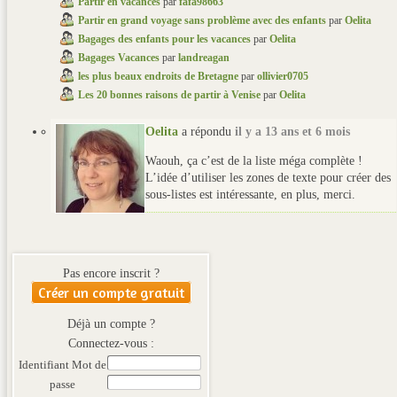
Partir en vacances
par
fafa98663
Partir en grand voyage sans problème avec des enfants
par
Oelita
Bagages des enfants pour les vacances
par
Oelita
Bagages Vacances
par
landreagan
les plus beaux endroits de Bretagne
par
ollivier0705
Les 20 bonnes raisons de partir à Venise
par
Oelita
Oelita
a répondu
il y a 13 ans et 6 mois
Waouh, ça c’est de la liste méga complète !
L’idée d’utiliser les zones de texte pour créer des
sous-listes est intéressante, en plus, merci.
Pas encore inscrit ?
Créer un compte gratuit
Déjà un compte ?
Connectez-vous :
Identifiant
Mot de
passe