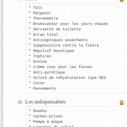
* Talc
* Peignoir
* Thermomètre
* Brumisateur pour les jours chauds
* Serviette de toilette
* Ecran total
* Antiseptiques asséchants
* Suppositoire contre la fièvre
* Répulsif moustique
* Tophires
* Eosine
* Crème zinc pour les fesses
* Anti-pyrétique
* Soluté de réhydratation type GES
* Coton
* Pansements
Les indispensables
* Doudou
* Caches-prises
* Pompe à moque
* Lunettes de soleil