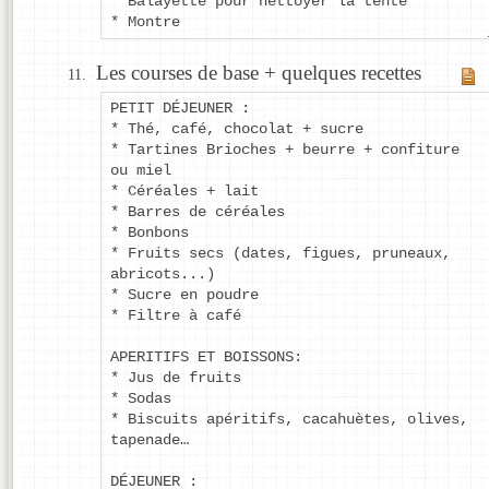
* Balayette pour nettoyer la tente
* Montre
Les courses de base + quelques recettes
PETIT DÉJEUNER :
* Thé, café, chocolat + sucre
* Tartines Brioches + beurre + confiture
ou miel
* Céréales + lait
* Barres de céréales
* Bonbons
* Fruits secs (dates, figues, pruneaux,
abricots...)
* Sucre en poudre
* Filtre à café
APERITIFS ET BOISSONS:
* Jus de fruits
* Sodas
* Biscuits apéritifs, cacahuètes, olives,
tapenade…
DÉJEUNER :