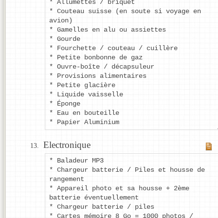
* Allumettes / briquet
* Couteau suisse (en soute si voyage en
avion)
* Gamelles en alu ou assiettes
* Gourde
* Fourchette / couteau / cuillère
* Petite bonbonne de gaz
* Ouvre-boîte / décapsuleur
* Provisions alimentaires
* Petite glacière
* Liquide vaisselle
* Éponge
* Eau en bouteille
* Papier Aluminium
Electronique
* Baladeur MP3
* Chargeur batterie / Piles et housse de
rangement
* Appareil photo et sa housse + 2ème
batterie éventuellement
* Chargeur batterie / piles
* Cartes mémoire 8 Go = 1000 photos /