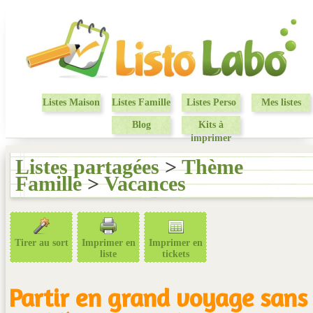
Listes Maison
Listes Famille
Listes Perso
Mes listes
Blog
Kits à
imprimer
Listes partagées
>
Thème
Famille
>
Vacances
Tirer au sort
Imprimer en
Imprimer en
liste
tickets
Partir en grand voyage sans