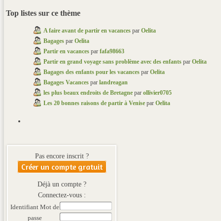
Top listes sur ce thème
A faire avant de partir en vacances
par
Oelita
Bagages
par
Oelita
Partir en vacances
par
fafa98663
Partir en grand voyage sans problème avec des enfants
par
Oelita
Bagages des enfants pour les vacances
par
Oelita
Bagages Vacances
par
landreagan
les plus beaux endroits de Bretagne
par
ollivier0705
Les 20 bonnes raisons de partir à Venise
par
Oelita
Pas encore inscrit ?
Créer un compte gratuit
Déjà un compte ?
Connectez-vous :
Identifiant
Mot de
passe