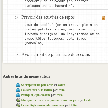
découvrir de nouveaux (en acheter
quelques-uns au hasard !).
Prévoir des activités de repos
Jeux de société (on en trouve plein en
toutes petites boites, maintenant !),
livrets d'énigmes, de labyrinthes et de
casse-têtes logiques, coloriages
(mandalas)...
Avoir un kit de pharmacie de secours
Autres listes du même auteur
Se simplifier un peu la vie
par
Oelita
Les bienfaits de la lecture
par
Oelita
Pourquoi je procrastine
par
Oelita
Idées pour créer une séparation dans une pièce
par
Oelita
Les multiples usages du savon noir
par
Oelita