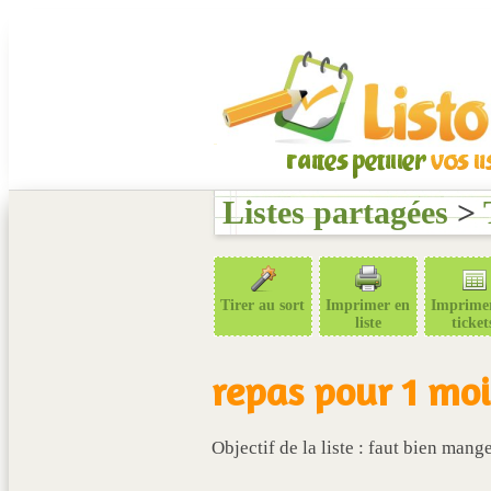
Listes partagées
>
Tirer au sort
Imprimer en
Imprime
liste
ticket
repas pour 1 moi
Objectif de la liste : faut bien mang