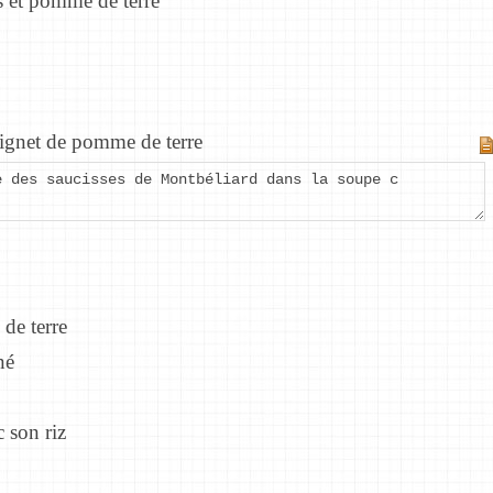
 et pomme de terre
ignet de pomme de terre
e des saucisses de Montbéliard dans la soupe c
de terre
né
 son riz