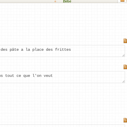
Bébé
Objectifs
Mes listes
Cadeaux
Zénitude
Fêtes
Mes
Matériel
listes
Blog
Détente
privées
Rêves
S’organiser
Les
Kits à
listes
Trucs
imprimer
que je
et
 des pâte a la place des frittes
partage
astuces
Nouvelle
Suggestions
liste
de
listes
us tout ce que l'on veut
Produits
et
matériel