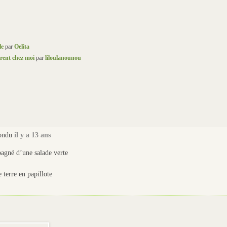
le
par
Oelita
èrent chez moi
par
liloulanounou
ondu
il y a 13 ans
pagné d’une salade verte
erre en papillote