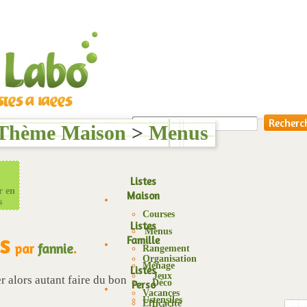
Thème Maison
>
Menus
Listes
r en
Maison
s
Courses
Listes
Menus
s
Famille
par
fannie
.
Rangement
Organisation
Ménage
Listes
Jeux
er alors autant faire du bon
Déco
Perso
Vacances
Ustensiles
Efficacité