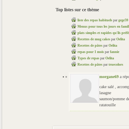
Top listes sur ce thème
liste des repas habituels
par
gege59
Menus pour tous les jours en famil
plats simples et rapides qu'ils préf
Recettes de mug cakes
par
Oelita
Recettes de pâtes
par
Oelita
repas pour 1 mois
par
fannie
Types de repas
par
Oelita
Recettes de pâtes
par
truecolors
morgane69
a rép
cake salé , accom
lasagne
saumon/pomme de t
ratatouille