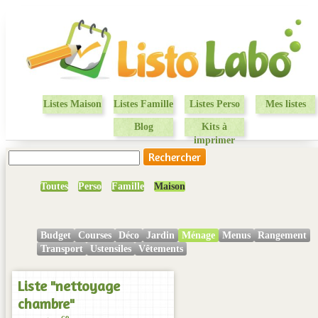
Listes Maison
Listes Famille
Listes Perso
Mes listes
Blog
Kits à
imprimer
Toutes
Perso
Famille
Maison
Budget
Courses
Déco
Jardin
Ménage
Menus
Rangement
Transport
Ustensiles
Vêtements
Liste "nettoyage
chambre"