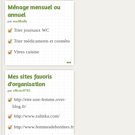
Ménage mensuel ou
annuel
par
madibulle
Trier journaux WC
Trier médicaments et cosméto
Vitres cuisine
...
Mes sites favoris
d'organisation
par
ollivier0705
http://etre-une-femme.over-
blog.fr/
http://www.zalinka.com/
http://www.femmesdebordees.fr/1.aspx