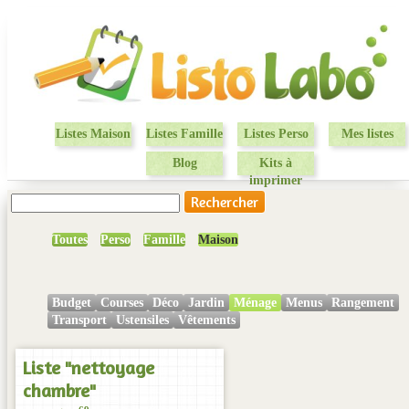
Listes Maison
Listes Famille
Listes Perso
Mes listes
Blog
Kits à
imprimer
Toutes
Perso
Famille
Maison
Budget
Courses
Déco
Jardin
Ménage
Menus
Rangement
Transport
Ustensiles
Vêtements
Liste "nettoyage
chambre"