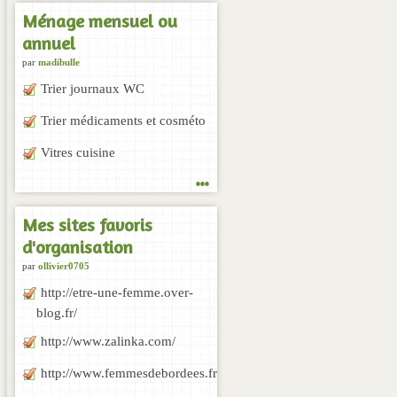
Ménage mensuel ou
annuel
par
madibulle
Trier journaux WC
Trier médicaments et cosméto
Vitres cuisine
...
Mes sites favoris
d'organisation
par
ollivier0705
http://etre-une-femme.over-
blog.fr/
http://www.zalinka.com/
http://www.femmesdebordees.fr/1.aspx