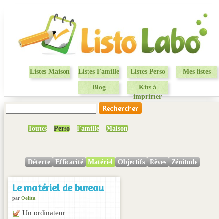
Listes Maison
Listes Famille
Listes Perso
Mes listes
Blog
Kits à
imprimer
Toutes
Perso
Famille
Maison
Détente
Efficacité
Matériel
Objectifs
Rêves
Zénitude
Le matériel de bureau
par
Oelita
Un ordinateur