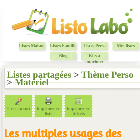
Listes Maison
Listes Famille
Listes Perso
Mes listes
Blog
Kits à
imprimer
Listes partagées
>
Thème Perso
>
Matériel
Tirer au sort
Imprimer en
Imprimer en
liste
tickets
Les multiples usages des