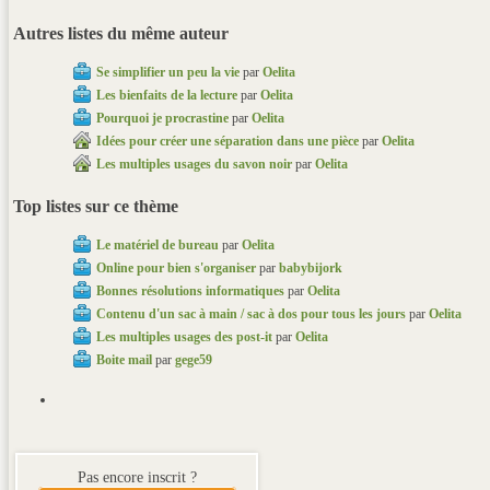
Autres listes du même auteur
Se simplifier un peu la vie
par
Oelita
Les bienfaits de la lecture
par
Oelita
Pourquoi je procrastine
par
Oelita
Idées pour créer une séparation dans une pièce
par
Oelita
Les multiples usages du savon noir
par
Oelita
Top listes sur ce thème
Le matériel de bureau
par
Oelita
Online pour bien s'organiser
par
babybijork
Bonnes résolutions informatiques
par
Oelita
Contenu d'un sac à main / sac à dos pour tous les jours
par
Oelita
Les multiples usages des post-it
par
Oelita
Boite mail
par
gege59
Pas encore inscrit ?