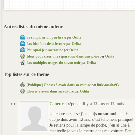
Autres listes du même auteur
Se simplifier un peu la vie
par
Oelita
Les bienfaits de la lecture
par
Oelita
Pourquoi je procrastine
par
Oelita
Idées pour créer une séparation dans une pièce
par
Oelita
Les multiples usages du savon noir
par
Oelita
Top listes sur ce thème
[Publique] Choses à avoir dans sa voiture
par
little-masha93
Choses à avoir dans sa voiture
par
Oelita
Canette
a répondu
il y a 13 ans et 11 mois
Un couteau suisse j’en ai tjs un sur moi depuis
que je dois avoir 12 ans, c’est tellement pratique!
Je retiens pour la lampe de poche, j’en ai une à
manivelle je vais la mettre dans ma voiture. Par