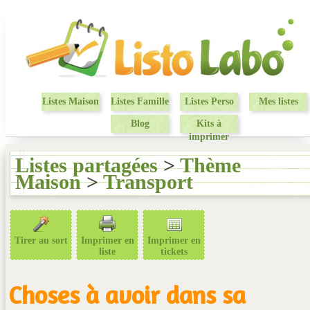
Listes Maison
Listes Famille
Listes Perso
Mes listes
Blog
Kits à
imprimer
Listes partagées
>
Thème
Maison
>
Transport
Tirer au sort
Imprimer en
Imprimer en
liste
tickets
Choses à avoir dans sa