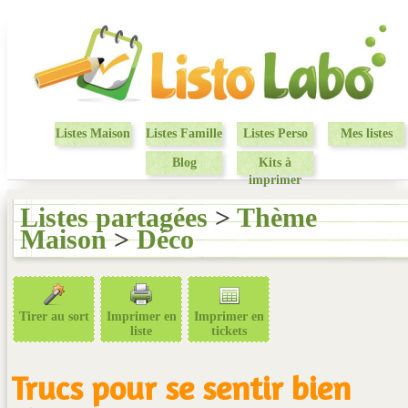
Listes Maison
Listes Famille
Listes Perso
Mes listes
Blog
Kits à
imprimer
Listes partagées
>
Thème
Maison
>
Déco
Tirer au sort
Imprimer en
Imprimer en
liste
tickets
Trucs pour se sentir bien