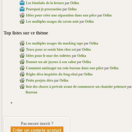
Les bienfaits de la lecture
par
Oelita
Pourquoi je procrastine
par
Oelita
Idées pour créer une séparation dans une pièce
par
Oelita
Les multiples usages du savon noir
par
Oelita
Top listes sur ce thème
Les multiples usages du masking tape
par
Oelita
Trucs pour se sentir bien chez soi
par
Oelita
Idées pour le mur des toilettes
par
Oelita
Donner un air joyeux à son salon
par
Oelita
Comment aménager un coin bureau dans une pièce
par
Oelita
Règles déco inspirées du feng-shui
par
Oelita
Petits projets déco
par
Oelita
liste des choses à prévoir avant de commencer un chantier peinture
par
ibureau
Pas encore inscrit ?
Créer un compte gratuit