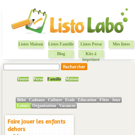
Listes Maison
Listes Famille
Listes Perso
Mes listes
Blog
Kits à
imprimer
Toutes
Perso
Famille
Maison
Bébé
Cadeaux
Culture
Ecole
Education
Fêtes
Jeux
Loisirs
Organisation
Vacances
Faire jouer les enfants
dehors