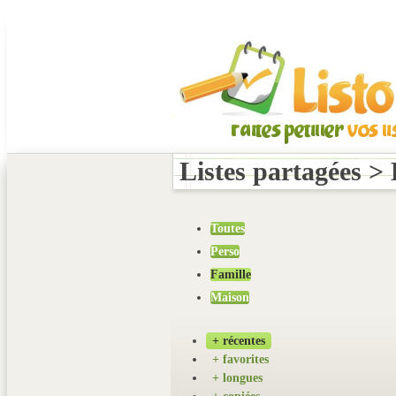
Listes partagées >
Toutes
Perso
Famille
Maison
+ récentes
+ favorites
+ longues