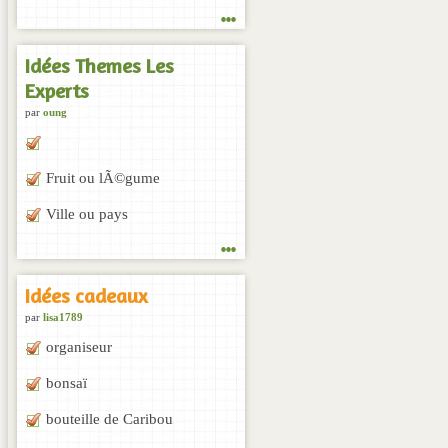
...
Idées Themes Les
Experts
par
oung
Fruit ou lÃ©gume
Ville ou pays
...
Idées cadeaux
par
lisa1789
organiseur
bonsaï
bouteille de Caribou
...