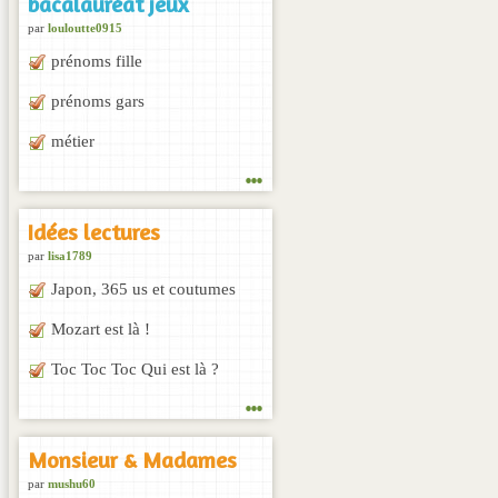
bacalauréat jeux
par
louloutte0915
prénoms fille
prénoms gars
métier
...
Idées lectures
par
lisa1789
Japon, 365 us et coutumes
Mozart est là !
Toc Toc Toc Qui est là ?
...
Monsieur & Madames
par
mushu60