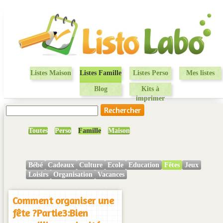
Listes Maison
Listes Famille
Listes Perso
Mes listes
Blog
Kits à
imprimer
Toutes
Perso
Famille
Maison
Bébé
Cadeaux
Culture
Ecole
Education
Fêtes
Jeux
Loisirs
Organisation
Vacances
Comment organiser une
fête ?Partie3:Bien