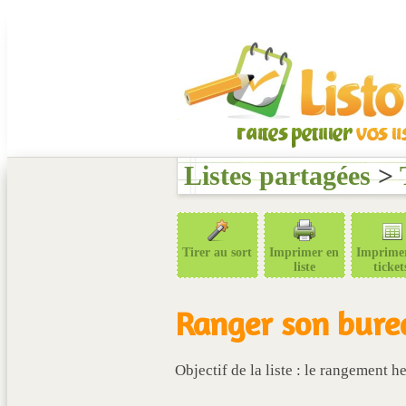
Listes partagées
>
Tirer au sort
Imprimer en
Imprime
liste
ticket
Ranger son bure
Objectif de la liste : le rangement 