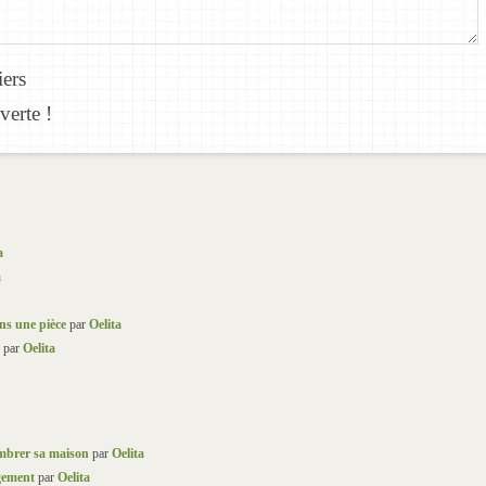
iers
verte !
a
a
ns une pièce
par
Oelita
par
Oelita
mbrer sa maison
par
Oelita
gement
par
Oelita