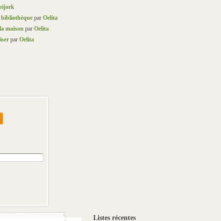
ijork
a bibliothèque
par
Oelita
 la maison
par
Oelita
iser
par
Oelita
Listes récentes