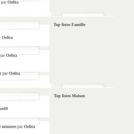
par
Oelita
Top listes Famille
r
Oelita
par
Oelita
t
par
Oelita
Top listes Maison
ne69
0 minutes
par
Oelita