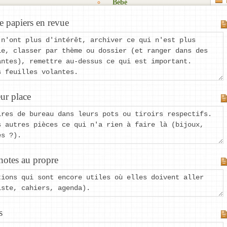
Bébé
Objectifs
Mes listes
Cadeaux
de papiers en revue
Zénitude
Fêtes
Mes
Matériel
 n'ont plus d'intérêt, archiver ce qui n'est plus
listes
Blog
Détente
le, classer par thème ou dossier (et ranger dans des
privées
Rêves
antes), remettre au-dessus ce qui est important.
S’organiser
Les
Kits à
s feuilles volantes.
listes
Trucs
imprimer
que je
et
eur place
partage
astuces
Nouvelle
Suggestions
ires de bureau dans leurs pots ou tiroirs respectifs.
liste
de
s autres pièces ce qui n'a rien à faire là (bijoux,
listes
es ?).
Produits
et
s notes au propre
matériel
tions qui sont encore utiles où elles doivent aller
iste, cahiers, agenda).
s