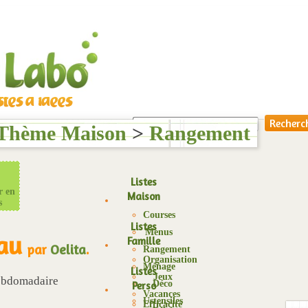
Thème Maison
>
Rangement
Listes
r en
Maison
s
Courses
Listes
Menus
au
Famille
par
Oelita
.
Rangement
Organisation
Ménage
Listes
Jeux
hebdomadaire
Déco
Perso
Vacances
Ustensiles
Efficacité