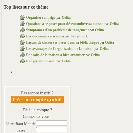
Top listes sur ce thème
Organiser son frigo
par
Oelita
Questions à se poser pour désencombrer sa maison
par
Oelita
Symptômes d'un problème de rangement
par
Oelita
Les documents à scanner
par
babybijork
Façons de classer ses livres dans sa bibliothèque
par
Oelita
Les avantages de l'organisation de la maison
par
Oelita
Endroits de la maison à bien organiser
par
Oelita
Ranger son bureau
par
Oelita
Pas encore inscrit ?
Créer un compte gratuit
Déjà un compte ?
Connectez-vous :
Identifiant
Mot de
passe