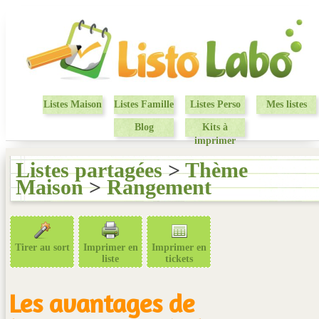
Listes Maison
Listes Famille
Listes Perso
Mes listes
Blog
Kits à
imprimer
Listes partagées
>
Thème
Maison
>
Rangement
Tirer au sort
Imprimer en
Imprimer en
liste
tickets
Les avantages de