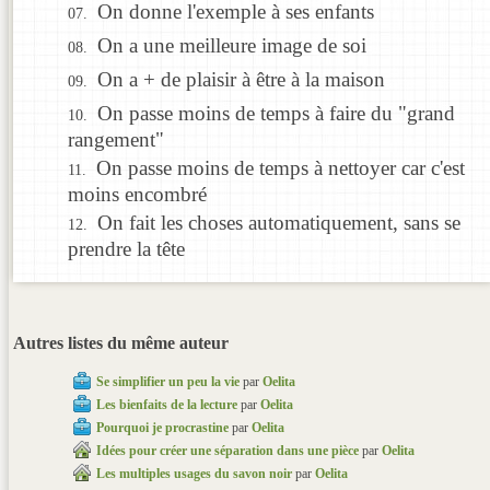
On donne l'exemple à ses enfants
On a une meilleure image de soi
On a + de plaisir à être à la maison
On passe moins de temps à faire du "grand
rangement"
On passe moins de temps à nettoyer car c'est
moins encombré
On fait les choses automatiquement, sans se
prendre la tête
Autres listes du même auteur
Se simplifier un peu la vie
par
Oelita
Les bienfaits de la lecture
par
Oelita
Pourquoi je procrastine
par
Oelita
Idées pour créer une séparation dans une pièce
par
Oelita
Les multiples usages du savon noir
par
Oelita