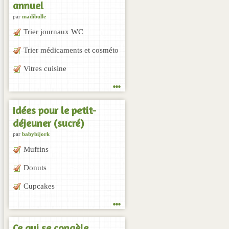
annuel
par
madibulle
Trier journaux WC
Trier médicaments et cosméto
Vitres cuisine
...
Idées pour le petit-
déjeuner (sucré)
par
babybijork
Muffins
Donuts
Cupcakes
...
Ce qui se congèle