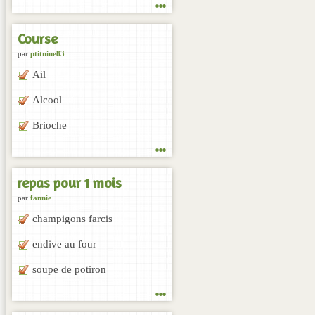
...
Course
par
ptitnine83
Ail
Alcool
Brioche
...
repas pour 1 mois
par
fannie
champigons farcis
endive au four
soupe de potiron
...