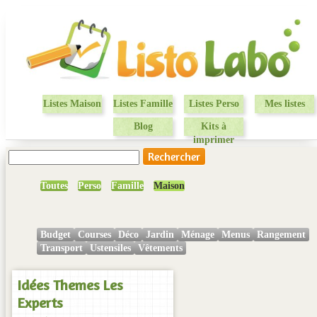
Listes Maison
Listes Famille
Listes Perso
Mes listes
Blog
Kits à
imprimer
Toutes
Perso
Famille
Maison
Budget
Courses
Déco
Jardin
Ménage
Menus
Rangement
Transport
Ustensiles
Vêtements
Idées Themes Les
Experts