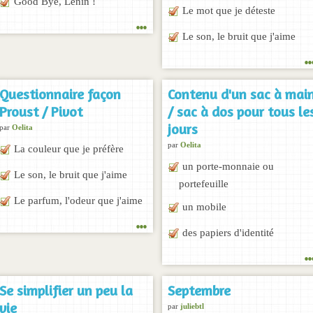
Good Bye, Lenin !
Le mot que je déteste
...
Le son, le bruit que j'aime
..
Questionnaire façon
Contenu d'un sac à mai
Proust / Pivot
/ sac à dos pour tous le
jours
par
Oelita
par
Oelita
La couleur que je préfère
un porte-monnaie ou
Le son, le bruit que j'aime
portefeuille
Le parfum, l'odeur que j'aime
un mobile
...
des papiers d'identité
..
Se simplifier un peu la
Septembre
vie
par
juliebtl