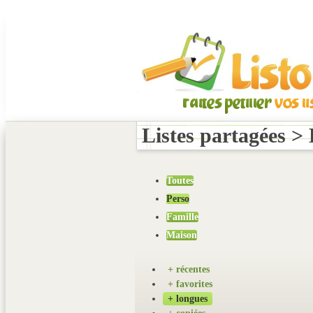
Listes partagées >
Toutes
Perso
Famille
Maison
+ récentes
+ favorites
+ longues