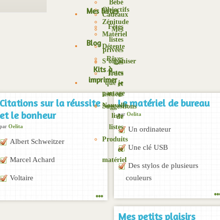
Bébé
Objectifs
Mes listes
Cadeaux
Zénitude
Fêtes
Mes
Matériel
listes
Blog
Détente
privées
Rêves
S’organiser
Les
Kits à
listes
Trucs
imprimer
que je
et
partage
astuces
Citations sur la réussite
Le matériel de bureau
Nouvelle
Suggestions
et le bonheur
par
Oelita
liste
de
listes
par
Oelita
Un ordinateur
Produits
Albert Schweitzer
Une clé USB
et
Marcel Achard
matériel
Des stylos de plusieurs
Voltaire
couleurs
..
...
Mes petits plaisirs