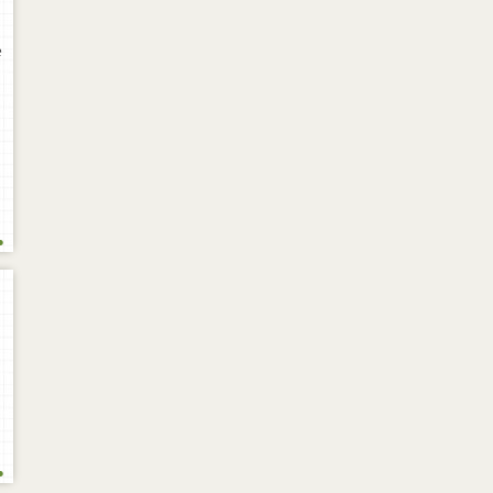
e
.
.