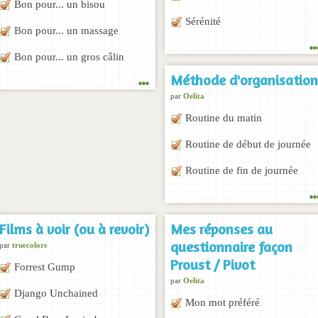
Bon pour... un bisou
Sérénité
Bon pour... un massage
..
Bon pour... un gros câlin
...
Méthode d'organisation
par
Oelita
Routine du matin
Routine de début de journée
Routine de fin de journée
..
Films à voir (ou à revoir)
Mes réponses au
questionnaire façon
par
truecolors
Proust / Pivot
Forrest Gump
par
Oelita
Django Unchained
Mon mot préféré