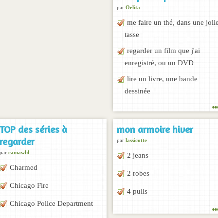
par
Oelita
me faire un thé, dans une joli
tasse
regarder un film que j'ai
enregistré, ou un DVD
lire un livre, une bande
dessinée
..
TOP des séries à
mon armoire hiver
regarder
par
lassicotte
par
camawbl
2 jeans
Charmed
2 robes
Chicago Fire
4 pulls
..
Chicago Police Department