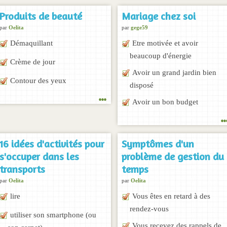
Produits de beauté
Mariage chez soi
par
Oelita
par
gege59
Démaquillant
Etre motivée et avoir
beaucoup d'énergie
Crème de jour
Avoir un grand jardin bien
Contour des yeux
disposé
...
Avoir un bon budget
..
16 idées d'activités pour
Symptômes d'un
s'occuper dans les
problème de gestion du
transports
temps
par
Oelita
par
Oelita
lire
Vous êtes en retard à des
rendez-vous
utiliser son smartphone (ou
Vous recevez des rappels de
son carnet)