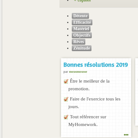
+ copiées
Détente
Efficacité
Matériel
Objectifs
Rêves
Zénitude
Bonnes résolutions 2019
par
mousmousse
Être le meilleur de la
promotion.
Faire de l'exercice tous les
jours.
Tout référencer sur
MyHomework.
...