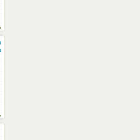
.
n
s
.